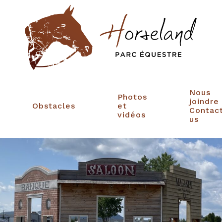
Nous
Photos
joindre
Obstacles
et
Contac
vidéos
us