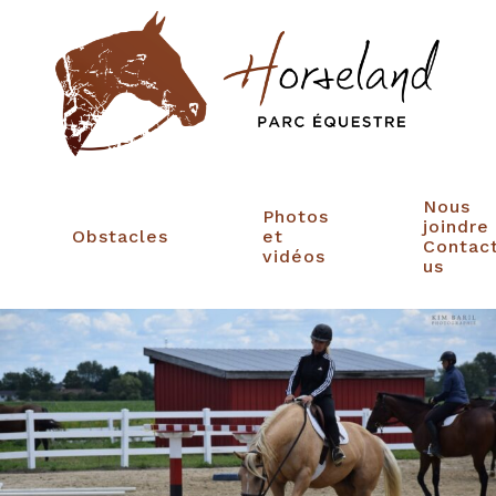
Nous
Photos
joindre
Obstacles
et
Contac
vidéos
us