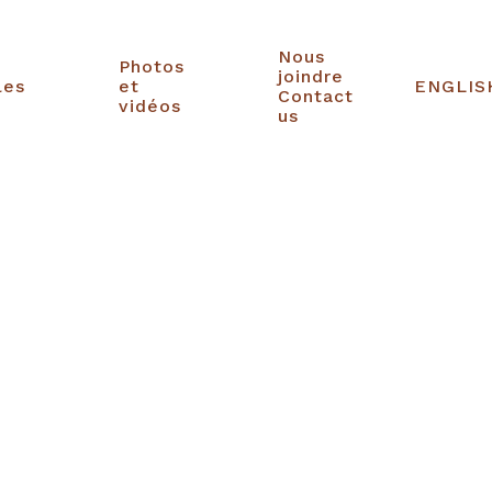
Nous
Photos
joindre
les
et
ENGLIS
Contact
vidéos
us