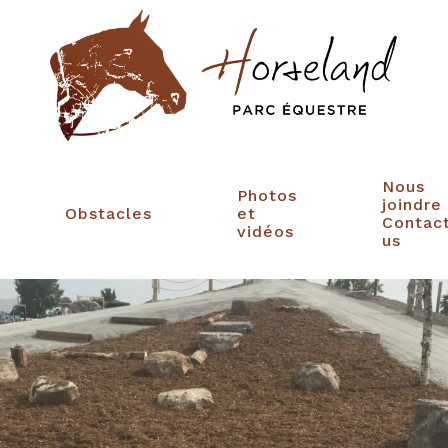
Nous
Photos
joindre
Obstacles
et
Contac
vidéos
us