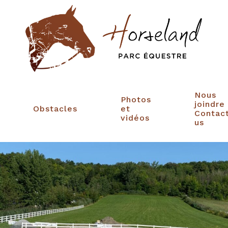
Nous
Photos
joindre
Obstacles
et
Contac
vidéos
us