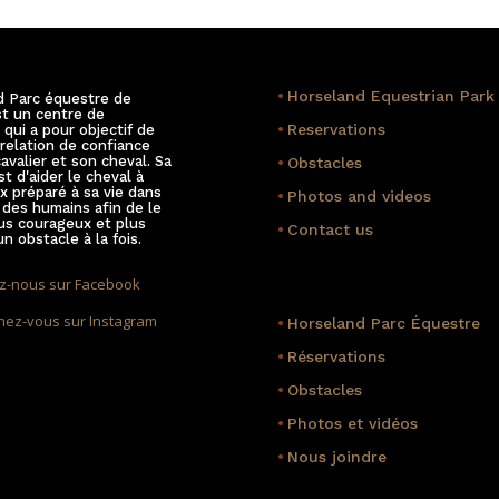
•
Horseland Equestrian Park
d Parc équestre de
st un centre de
•
Reservations
 qui a pour objectif de
 relation de confiance
cavalier et son cheval. Sa
•
Obstacles
st d'aider le cheval à
x préparé à sa vie dans
•
Photos and videos
des humains afin de le
us courageux et plus
•
Contact us
n obstacle à la fois.
z-nous sur Facebook
ez-vous sur Instagram
•
Horseland Parc Équestre
•
Réservations
•
Obstacles
•
Photos et vidéos
•
Nous joindre