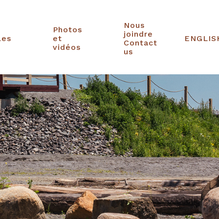
Nous
Photos
joindre
les
et
ENGLIS
Contact
vidéos
us