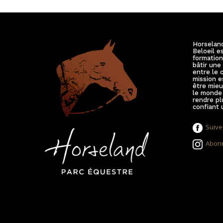
Horselan
Beloeil e
formation
bâtir une
entre le 
mission e
être mieu
le monde 
rendre pl
confiant u
Suive
Abonn